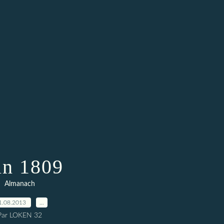
in 1809
Almanach
1.08.2013
…
Par LOKEN 32