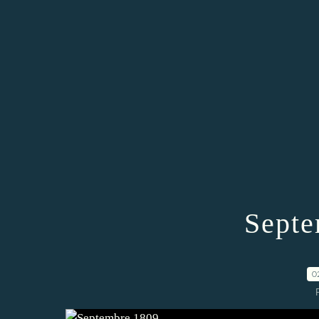
Septe
0