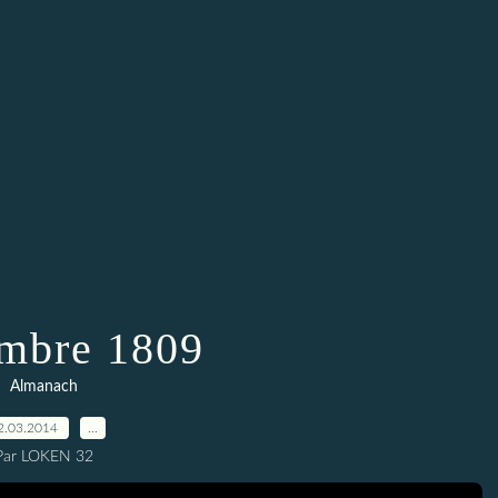
mbre 1809
Almanach
2.03.2014
…
Par LOKEN 32