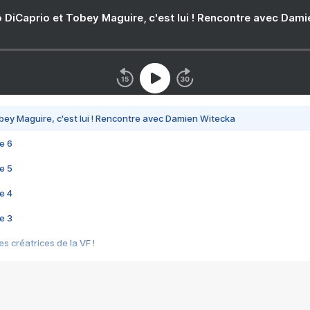
 DiCaprio et Tobey Maguire, c'est lui ! Rencontre avec Dam
bey Maguire, c'est lui ! Rencontre avec Damien Witecka
e 6
e 5
e 4
e 3
s créatrices de la VF !
e 2
e 1