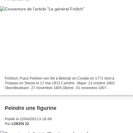
Fröhlich, Franz Freiherr von Né à Belovár en Croatie en 1771 mort à
Troppau en Silesie le 17 mai 1813 Carrière : Major: 13 octobre 1803
Oberstleutnant : 27 novembre 1805 Oberst : 01 novembre 1807
Generalmajor : 24 mai1809 Décorations : Ordre de Marie...
Peindre une figurine
Publié le 22/04/2013 à 18:49
Par
LOKEN 32