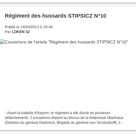
Régiment des hussards STIPSICZ N°10
Publié le 14/04/2013 à 18:44
Par
LOKEN 32
- Avant la bataille d'Aspern: le régiment a été divisé en plusieurs
détachements: 2 escadrons étaient au blocus de la forteresse Oberhaus
(Division du général Dedovich, Brigade du général von Sinzendorff). 2
escadrons etaient avec la Brigade du général...