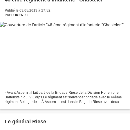
Publié le 03/05/2013 à 17:52
Par
LOKEN 32
- Avant Aspern : il fait parti de la Brigade Riese de la Division Hohenlohe
Bartenstein du IV Corps.Le régiment est souvent enbridadé avec le 44ème
régiment Bellegarde . - À Aspern : il est dans le Brigade Riese avec deux
bataillons seulement. Il participe...
Le général Riese