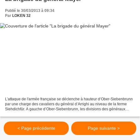
Publié le 30/03/2013 à 09:34
Par
LOKEN 32
L’attaque de l'armée française se déclenche à hauteur d’Ober-Siebenbrunn
par une charge des cavaliers du général d’Arrighi au niveau de la ferme
Siehdichfür. A gauche d’Ober-Siebenbrunn, les divisions des généraux
Morand et Friant attaquent les pentes...
< Page précédente
Page suivante >