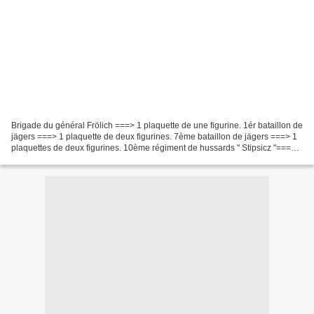
Brigade du général Frölich ===> 1 plaquette de une figurine. 1ér bataillon de
jägers ===> 1 plaquette de deux figurines. 7ème bataillon de jägers ===> 1
plaquettes de deux figurines. 10ème régiment de hussards " Stipsicz "===> 2
plaquettes de deux figurines....