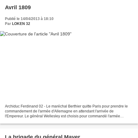
Avril 1809
Publié le 14/04/2013 à 18:10
Par
LOKEN 32
Archiduc Ferdinand 02 - Le maréchal Berthier quitte Paris pour prendre le
commandement de l'armée d'Allemagne en attendant l'arrivée de
l'Empereur. Le général Wellesley est choisis pour commandé l'armée
anglaise qui devra débarqué au Portugal. 08 - L'armée...
La brigade du général Mayer