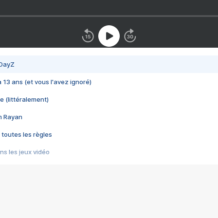
 DayZ
 a 13 ans (et vous l'avez ignoré)
e (littéralement)
im Rayan
 toutes les règles
s les jeux vidéo
us choquant de Rockstar ? - Le scandale BULLY
e plus moche de Steam
du RÊVE tourne au CAUCHEMAR