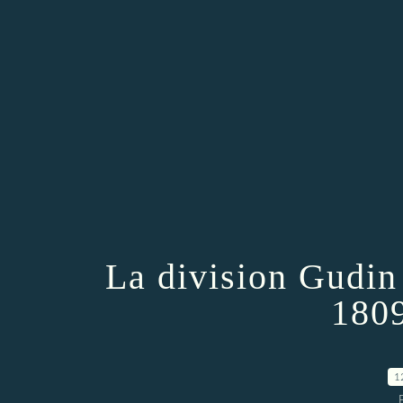
La division Gudin
1809
1