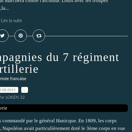
l marchera contre l'archiduc Louis avec les troupes
la...
Lire la suite
pagnies du 7 régiment
rtillerie
rmée francaise
0.08.2013
…
Par LOKEN 32
ps commandé par le général Hanicque. En 1809, les corps
us, Napoléon avait particulièrement doté le 3ème corps en vue