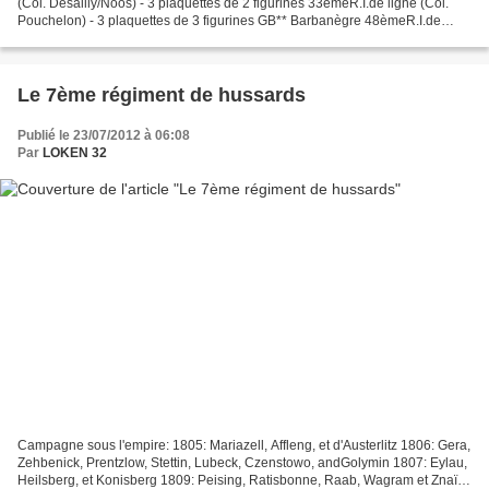
(Col. Desailly/Noos) - 3 plaquettes de 2 figurines 33èmeR.I.de ligne (Col.
Pouchelon) - 3 plaquettes de 3 figurines GB** Barbanègre 48èmeR.I.de
ligne (Col. Groisne) - 3 plaquettes...
Le 7ème régiment de hussards
Publié le 23/07/2012 à 06:08
Par
LOKEN 32
Campagne sous l'empire: 1805: Mariazell, Affleng, et d'Austerlitz 1806: Gera,
Zehbenick, Prentzlow, Stettin, Lubeck, Czenstowo, andGolymin 1807: Eylau,
Heilsberg, et Konisberg 1809: Peising, Ratisbonne, Raab, Wagram et Znaïm