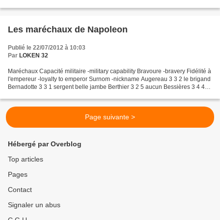
1812: Vilna, Smolensk, Ostrowro,...
Les maréchaux de Napoleon
Publié le 22/07/2012 à 10:03
Par
LOKEN 32
Maréchaux Capacité militaire -military capability Bravoure -bravery Fidélité à
l'empereur -loyalty to emperor Surnom -nickname Augereau 3 3 2 le brigand
Bernadotte 3 3 1 sergent belle jambe Berthier 3 2 5 aucun Bessières 3 4 4
aucun Brune 2 3 2 le sauveur...
Page suivante >
Hébergé par Overblog
Top articles
Pages
Contact
Signaler un abus