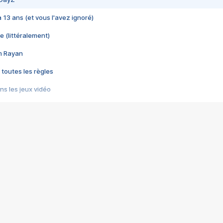
 a 13 ans (et vous l'avez ignoré)
e (littéralement)
im Rayan
 toutes les règles
s les jeux vidéo
us choquant de Rockstar ? - Le scandale BULLY
e plus moche de Steam
du RÊVE tourne au CAUCHEMAR
pendant 8 heures
it… à tort
umiliés par un jeu vidéo
ire - Final Fantasy 8