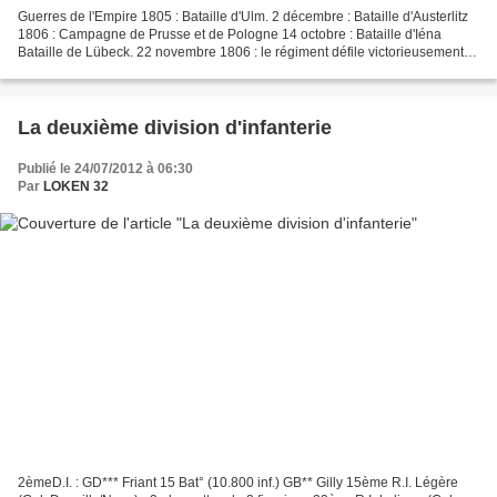
Guerres de l'Empire 1805 : Bataille d'Ulm. 2 décembre : Bataille d'Austerlitz
1806 : Campagne de Prusse et de Pologne 14 octobre : Bataille d'Iéna
Bataille de Lübeck. 22 novembre 1806 : le régiment défile victorieusement
devant l'Empereur à Berlin. 1807...
La deuxième division d'infanterie
Publié le 24/07/2012 à 06:30
Par
LOKEN 32
2èmeD.I. : GD*** Friant 15 Bat° (10.800 inf.) GB** Gilly 15ème R.I. Légère