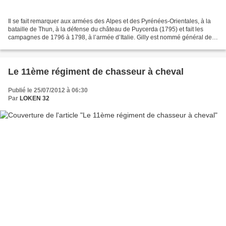
Il se fait remarquer aux armées des Alpes et des Pyrénées-Orientales, à la
bataille de Thun, à la défense du château de Puycerda (1795) et fait les
campagnes de 1796 à 1798, à l’armée d’Italie. Gilly est nommé général de
brigade le 30 juillet 1799. Après...
Le 11ème régiment de chasseur à cheval
Publié le 25/07/2012 à 06:30
Par
LOKEN 32