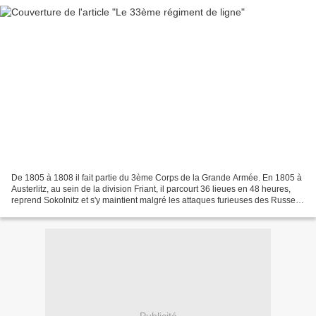
De 1805 à 1808 il fait partie du 3ème Corps de la Grande Armée. En 1805 à
Austerlitz, au sein de la division Friant, il parcourt 36 lieues en 48 heures,
reprend Sokolnitz et s'y maintient malgré les attaques furieuses des Russes.
En 1807, formé en carré,...