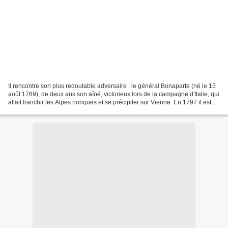
Il rencontre son plus redoutable adversaire : le général Bonaparte (né le 15
août 1769), de deux ans son aîné, victorieux lors de la campagne d'Italie, qui
allait franchir les Alpes noriques et se précipiter sur Vienne. En 1797 il est
envoyé pour arrêter...