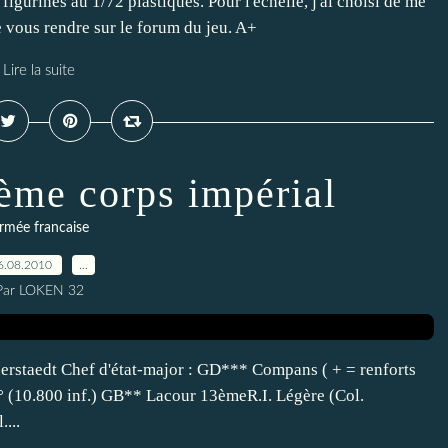
 figurines au 1/72 plastiques. Pour l'echelle, j'ai choisi de me
de vous rendre sur le forum du jeu. A+
Lire la suite
ième corps impérial
rmée francaise
6.08.2010
…
Par LOKEN 32
rstaedt Chef d'état-major : GD*** Compans ( + = renforts
° (10.800 inf.) GB** Lacour 13èmeR.I. Légère (Col.
...