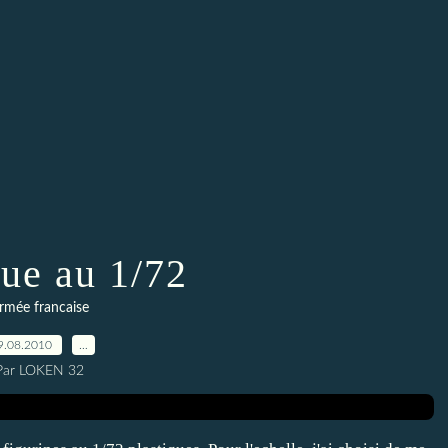
que au 1/72
rmée francaise
9.08.2010
…
Par LOKEN 32