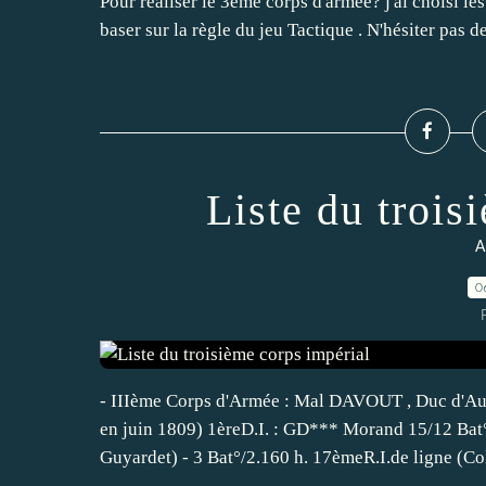
Pour réaliser le 3ème corps d'armée? j'ai choisi les
baser sur la règle du jeu Tactique . N'hésiter pas 
Liste du trois
A
0
- IIIème Corps d'Armée : Mal DAVOUT , Duc d'Aue
en juin 1809) 1èreD.I. : GD*** Morand 15/12 Bat
Guyardet) - 3 Bat°/2.160 h. 17èmeR.I.de ligne (Col.