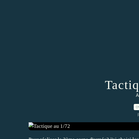
Tacti
A
0